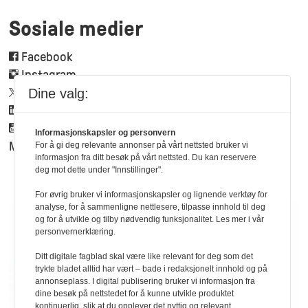
Sosiale medier
Facebook
Instagram
Twitter
Dine valg:
Linkedin
Youtube
Informasjonskapsler og personvern
Mynewsdesk
For å gi deg relevante annonser på vårt nettsted bruker vi
informasjon fra ditt besøk på vårt nettsted. Du kan reservere
deg mot dette under "Innstillinger".
For øvrig bruker vi informasjonskapsler og lignende verktøy for
analyse, for å sammenligne nettlesere, tilpasse innhold til deg
og for å utvikle og tilby nødvendig funksjonalitet. Les mer i vår
personvernerklæring.
Ditt digitale fagblad skal være like relevant for deg som det
trykte bladet alltid har vært – bade i redaksjonelt innhold og på
annonseplass. I digital publisering bruker vi informasjon fra
dine besøk på nettstedet for å kunne utvikle produktet
kontinuerlig, slik at du opplever det nyttig og relevant.